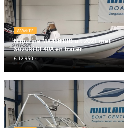
GARANTIE
Nimarine MX450 RIB uit 2021 met
Suzuki DF40A en trailer
€ 12.950,-