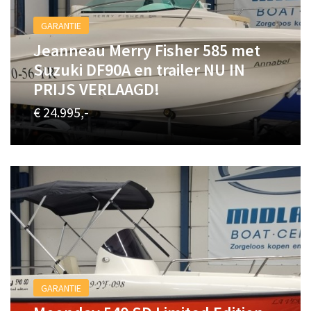
GARANTIE
Jeanneau Merry Fisher 585 met
Suzuki DF90A en trailer NU IN
PRIJS VERLAAGD!
€ 24.995,-
GARANTIE