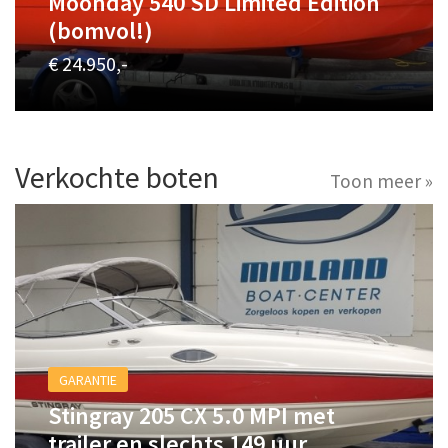
Moonday 540 SD Limited Edition
(bomvol!)
€ 24.950,-
Verkochte boten
Toon meer »
GARANTIE
Stingray 205 CX 5.0 MPI met
trailer en slechts 149 uur