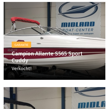
GARANTIE
Campion Allante S565 Sport
Cuddy
Verkocht!