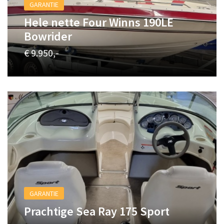
GARANTIE
Hele nette Four Winns 190LE
Bowrider
€ 9.950,-
GARANTIE
Prachtige Sea Ray 175 Sport