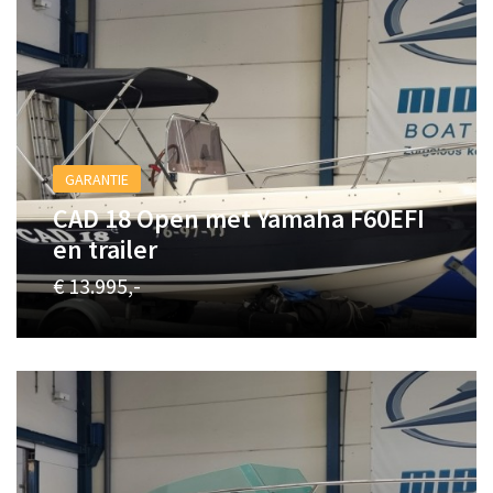
GARANTIE
CAD 18 Open met Yamaha F60EFI
en trailer
€ 13.995,-